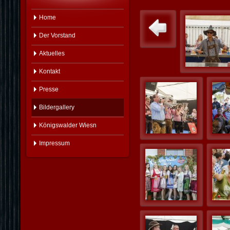
Home
Der Vorstand
Aktuelles
Kontakt
Presse
Bildergallery
Königswalder Wiesn
Impressum